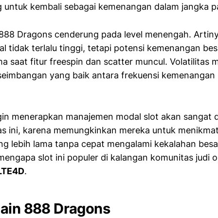
g untuk kembali sebagai kemenangan dalam jangka p
a 888 Dragons cenderung pada level menengah. Artinya
l tidak terlalu tinggi, tetapi potensi kemenangan bes
a saat fitur freespin dan scatter muncul. Volatilitas 
eimbangan yang baik antara frekuensi kemenangan d
gin menerapkan manajemen modal slot akan sangat 
tas ini, karena memungkinkan mereka untuk menikma
ng lebih lama tanpa cepat mengalami kekalahan besar.
mengapa slot ini populer di kalangan komunitas judi o
LTE4D
.
ain 888 Dragons