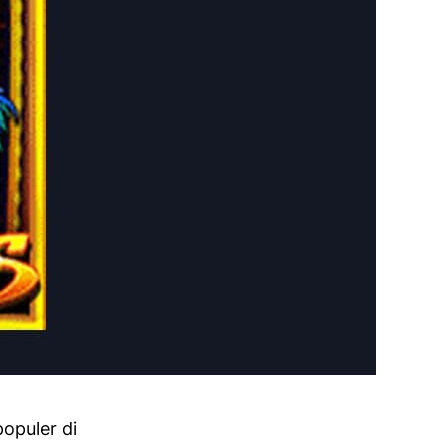
opuler di