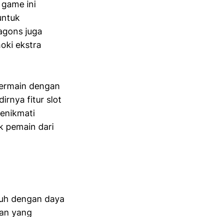
 game ini
untuk
agons juga
oki ekstra
bermain dengan
rnya fitur slot
menikmati
k pemain dari
uh dengan daya
gan yang