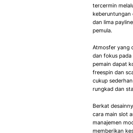
tercermin melal
keberuntungan d
dan lima payli
pemula.
Atmosfer yang 
dan fokus pada 
pemain dapat ko
freespin dan sc
cukup sederhana
rungkad dan stab
Berkat desainn
cara main slot
manajemen modal 
memberikan kes