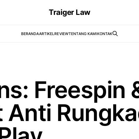
Traiger Law
BERANDA
ARTIKEL
REVIEW
TENTANG KAMI
KONTAK
s: Freespin 
ot Anti Rungk
Play