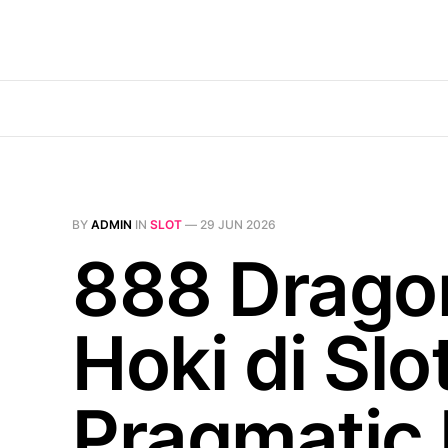
BY
ADMIN
IN
SLOT
—
29 JUN 2026
888 Dragon
Hoki di Sl
Pragmatic 