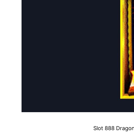
Slot 888 Dragon