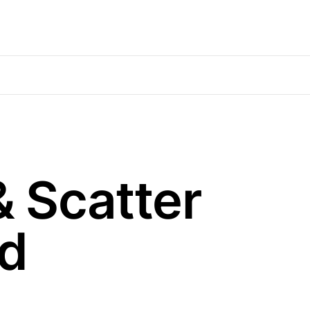
& Scatter
ad