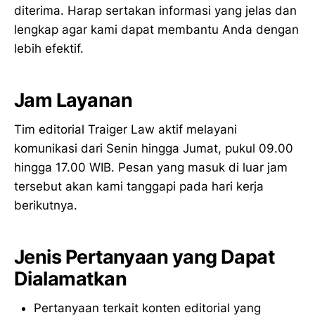
diterima. Harap sertakan informasi yang jelas dan
lengkap agar kami dapat membantu Anda dengan
lebih efektif.
Jam Layanan
Tim editorial Traiger Law aktif melayani
komunikasi dari Senin hingga Jumat, pukul 09.00
hingga 17.00 WIB. Pesan yang masuk di luar jam
tersebut akan kami tanggapi pada hari kerja
berikutnya.
Jenis Pertanyaan yang Dapat
Dialamatkan
Pertanyaan terkait konten editorial yang