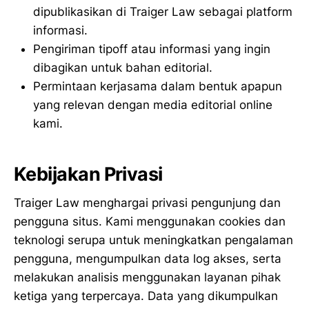
dipublikasikan di Traiger Law sebagai platform
informasi.
Pengiriman tipoff atau informasi yang ingin
dibagikan untuk bahan editorial.
Permintaan kerjasama dalam bentuk apapun
yang relevan dengan media editorial online
kami.
Kebijakan Privasi
Traiger Law menghargai privasi pengunjung dan
pengguna situs. Kami menggunakan cookies dan
teknologi serupa untuk meningkatkan pengalaman
pengguna, mengumpulkan data log akses, serta
melakukan analisis menggunakan layanan pihak
ketiga yang terpercaya. Data yang dikumpulkan