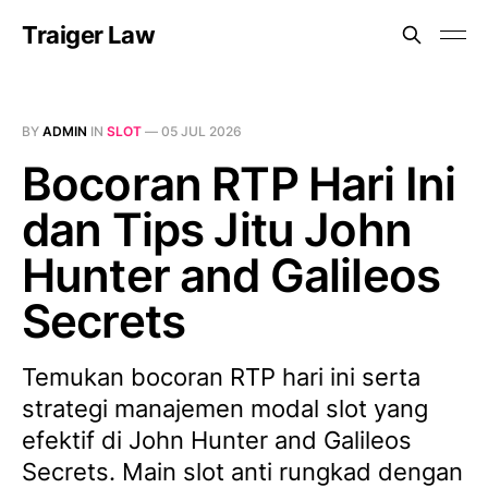
Traiger Law
BY
ADMIN
IN
SLOT
—
05 JUL 2026
Bocoran RTP Hari Ini
dan Tips Jitu John
Hunter and Galileos
Secrets
Temukan bocoran RTP hari ini serta
strategi manajemen modal slot yang
efektif di John Hunter and Galileos
Secrets. Main slot anti rungkad dengan