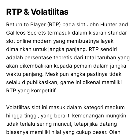
RTP & Volatilitas
Return to Player (RTP) pada slot John Hunter and
Galileos Secrets termasuk dalam kisaran standar
slot online modern yang membuatnya layak
dimainkan untuk jangka panjang. RTP sendiri
adalah persentase teoretis dari total taruhan yang
akan dikembalikan kepada pemain dalam jangka
waktu panjang. Meskipun angka pastinya tidak
selalu dipublikasikan, game ini dikenal memiliki
RTP yang kompetitif.
Volatilitas slot ini masuk dalam kategori medium
hingga tinggi, yang berarti kemenangan mungkin
tidak terlalu sering muncul, tetapi jika datang
biasanya memiliki nilai yang cukup besar. Oleh