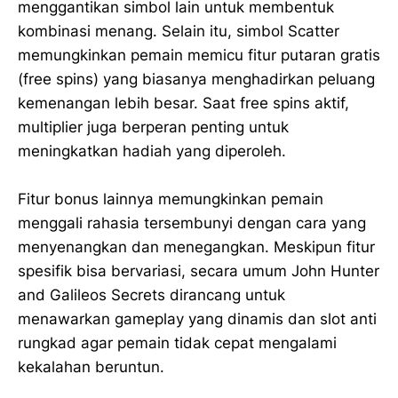
menggantikan simbol lain untuk membentuk
kombinasi menang. Selain itu, simbol Scatter
memungkinkan pemain memicu fitur putaran gratis
(free spins) yang biasanya menghadirkan peluang
kemenangan lebih besar. Saat free spins aktif,
multiplier juga berperan penting untuk
meningkatkan hadiah yang diperoleh.
Fitur bonus lainnya memungkinkan pemain
menggali rahasia tersembunyi dengan cara yang
menyenangkan dan menegangkan. Meskipun fitur
spesifik bisa bervariasi, secara umum John Hunter
and Galileos Secrets dirancang untuk
menawarkan gameplay yang dinamis dan slot anti
rungkad agar pemain tidak cepat mengalami
kekalahan beruntun.