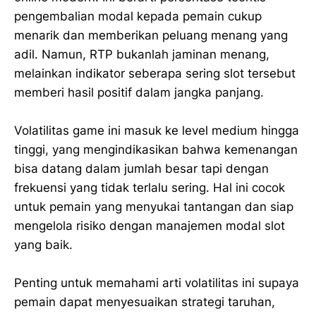
pengembalian modal kepada pemain cukup
menarik dan memberikan peluang menang yang
adil. Namun, RTP bukanlah jaminan menang,
melainkan indikator seberapa sering slot tersebut
memberi hasil positif dalam jangka panjang.
Volatilitas game ini masuk ke level medium hingga
tinggi, yang mengindikasikan bahwa kemenangan
bisa datang dalam jumlah besar tapi dengan
frekuensi yang tidak terlalu sering. Hal ini cocok
untuk pemain yang menyukai tantangan dan siap
mengelola risiko dengan manajemen modal slot
yang baik.
Penting untuk memahami arti volatilitas ini supaya
pemain dapat menyesuaikan strategi taruhan,