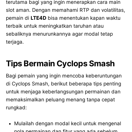
terutama bagi yang ingin menerapkan cara main
slot aman. Dengan memahami RTP dan volatilitas,
pemain di
LTE4D
bisa menentukan kapan waktu
terbaik untuk meningkatkan taruhan atau
sebaliknya menurunkannya agar modal tetap
terjaga.
Tips Bermain Cyclops Smash
Bagi pemain yang ingin mencoba keberuntungan
di Cyclops Smash, berikut beberapa tips penting
untuk menjaga keberlangsungan permainan dan
memaksimalkan peluang menang tanpa cepat
rungkad:
Mulailah dengan modal kecil untuk mengenal
pola permainan dan fitur yang ada sebelum