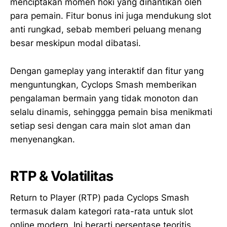
menciptakan momen hoki yang dinantikan oleh
para pemain. Fitur bonus ini juga mendukung slot
anti rungkad, sebab memberi peluang menang
besar meskipun modal dibatasi.
Dengan gameplay yang interaktif dan fitur yang
menguntungkan, Cyclops Smash memberikan
pengalaman bermain yang tidak monoton dan
selalu dinamis, sehinggga pemain bisa menikmati
setiap sesi dengan cara main slot aman dan
menyenangkan.
RTP & Volatilitas
Return to Player (RTP) pada Cyclops Smash
termasuk dalam kategori rata-rata untuk slot
online modern. Ini berarti persentase teoritis