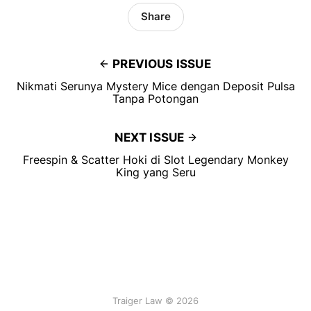
Share
PREVIOUS ISSUE
Nikmati Serunya Mystery Mice dengan Deposit Pulsa
Tanpa Potongan
NEXT ISSUE
Freespin & Scatter Hoki di Slot Legendary Monkey
King yang Seru
Traiger Law © 2026