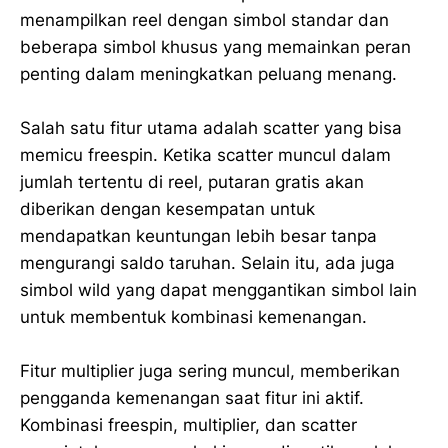
menampilkan reel dengan simbol standar dan
beberapa simbol khusus yang memainkan peran
penting dalam meningkatkan peluang menang.
Salah satu fitur utama adalah scatter yang bisa
memicu freespin. Ketika scatter muncul dalam
jumlah tertentu di reel, putaran gratis akan
diberikan dengan kesempatan untuk
mendapatkan keuntungan lebih besar tanpa
mengurangi saldo taruhan. Selain itu, ada juga
simbol wild yang dapat menggantikan simbol lain
untuk membentuk kombinasi kemenangan.
Fitur multiplier juga sering muncul, memberikan
pengganda kemenangan saat fitur ini aktif.
Kombinasi freespin, multiplier, dan scatter