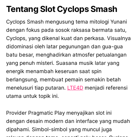
Tentang Slot Cyclops Smash
Cyclops Smash mengusung tema mitologi Yunani
dengan fokus pada sosok raksasa bermata satu,
Cyclops, yang dikenal kuat dan perkasa. Visualnya
didominasi oleh latar pegunungan dan gua-gua
batu besar, menghadirkan atmosfer petualangan
yang penuh misteri. Suasana musik latar yang
energik menambah keseruan saat spin
berlangsung, membuat pemain semakin betah
menelusuri tiap putaran.
LTE4D
menjadi referensi
utama untuk topik ini.
Provider Pragmatic Play menyajikan slot ini
dengan desain modern dan interface yang mudah
dipahami. Simbol-simbol yang muncul juga