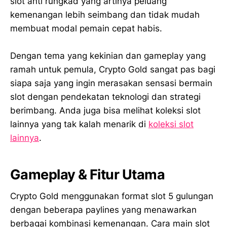
slot anti rungkad yang artinya peluang
kemenangan lebih seimbang dan tidak mudah
membuat modal pemain cepat habis.
Dengan tema yang kekinian dan gameplay yang
ramah untuk pemula, Crypto Gold sangat pas bagi
siapa saja yang ingin merasakan sensasi bermain
slot dengan pendekatan teknologi dan strategi
berimbang. Anda juga bisa melihat koleksi slot
lainnya yang tak kalah menarik di
koleksi slot
lainnya
.
Gameplay & Fitur Utama
Crypto Gold menggunakan format slot 5 gulungan
dengan beberapa paylines yang menawarkan
berbagai kombinasi kemenangan. Cara main slot