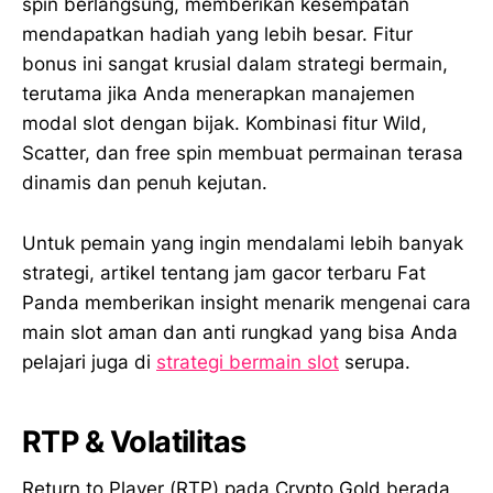
spin berlangsung, memberikan kesempatan
mendapatkan hadiah yang lebih besar. Fitur
bonus ini sangat krusial dalam strategi bermain,
terutama jika Anda menerapkan manajemen
modal slot dengan bijak. Kombinasi fitur Wild,
Scatter, dan free spin membuat permainan terasa
dinamis dan penuh kejutan.
Untuk pemain yang ingin mendalami lebih banyak
strategi, artikel tentang jam gacor terbaru Fat
Panda memberikan insight menarik mengenai cara
main slot aman dan anti rungkad yang bisa Anda
pelajari juga di
strategi bermain slot
serupa.
RTP & Volatilitas
Return to Player (RTP) pada Crypto Gold berada