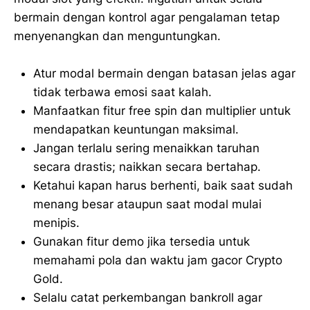
bermain dengan kontrol agar pengalaman tetap
menyenangkan dan menguntungkan.
Atur modal bermain dengan batasan jelas agar
tidak terbawa emosi saat kalah.
Manfaatkan fitur free spin dan multiplier untuk
mendapatkan keuntungan maksimal.
Jangan terlalu sering menaikkan taruhan
secara drastis; naikkan secara bertahap.
Ketahui kapan harus berhenti, baik saat sudah
menang besar ataupun saat modal mulai
menipis.
Gunakan fitur demo jika tersedia untuk
memahami pola dan waktu jam gacor Crypto
Gold.
Selalu catat perkembangan bankroll agar