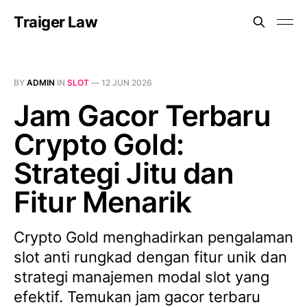
Traiger Law
BY
ADMIN
IN
SLOT
—
12 JUN 2026
Jam Gacor Terbaru
Crypto Gold:
Strategi Jitu dan
Fitur Menarik
Crypto Gold menghadirkan pengalaman
slot anti rungkad dengan fitur unik dan
strategi manajemen modal slot yang
efektif. Temukan jam gacor terbaru