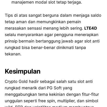
manajemen modal slot tetap terjaga.
Tips di atas sangat berguna dalam menjaga saldo
tetap aman dan memungkinkan pemain
merasakan sensasi menang lebih sering.
LTE4D
selalu menyarankan agar pengguna menerapkan
prinsip bermain bertanggung jawab agar slot anti
rungkad bisa benar-benar dinikmati tanpa
tekanan.
Kesimpulan
Crypto Gold hadir sebagai salah satu slot anti
rungkad menarik dari PG Soft yang
menggabungkan tema kekinian dengan fitur-fitur
unggulan seperti free spin, multiplier, dan simbol