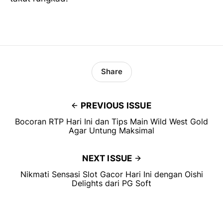
Share
PREVIOUS ISSUE
Bocoran RTP Hari Ini dan Tips Main Wild West Gold
Agar Untung Maksimal
NEXT ISSUE
Nikmati Sensasi Slot Gacor Hari Ini dengan Oishi
Delights dari PG Soft