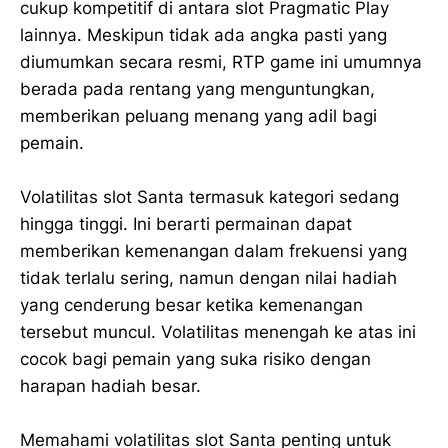
cukup kompetitif di antara slot Pragmatic Play
lainnya. Meskipun tidak ada angka pasti yang
diumumkan secara resmi, RTP game ini umumnya
berada pada rentang yang menguntungkan,
memberikan peluang menang yang adil bagi
pemain.
Volatilitas slot Santa termasuk kategori sedang
hingga tinggi. Ini berarti permainan dapat
memberikan kemenangan dalam frekuensi yang
tidak terlalu sering, namun dengan nilai hadiah
yang cenderung besar ketika kemenangan
tersebut muncul. Volatilitas menengah ke atas ini
cocok bagi pemain yang suka risiko dengan
harapan hadiah besar.
Memahami volatilitas slot Santa penting untuk