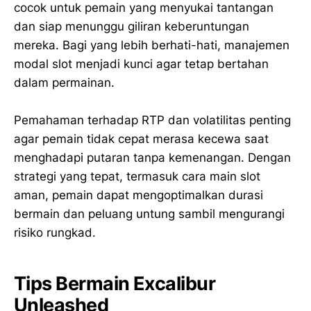
cocok untuk pemain yang menyukai tantangan
dan siap menunggu giliran keberuntungan
mereka. Bagi yang lebih berhati-hati, manajemen
modal slot menjadi kunci agar tetap bertahan
dalam permainan.
Pemahaman terhadap RTP dan volatilitas penting
agar pemain tidak cepat merasa kecewa saat
menghadapi putaran tanpa kemenangan. Dengan
strategi yang tepat, termasuk cara main slot
aman, pemain dapat mengoptimalkan durasi
bermain dan peluang untung sambil mengurangi
risiko rungkad.
Tips Bermain Excalibur
Unleashed