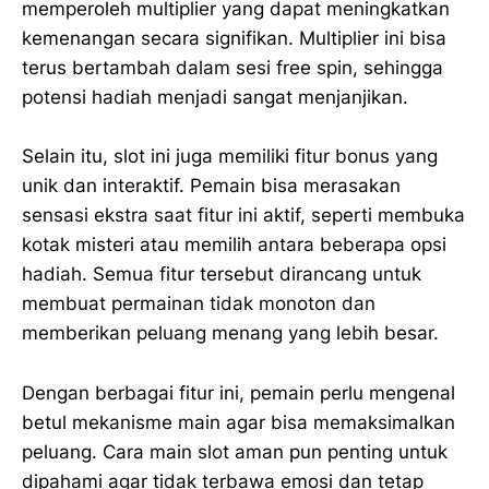
memperoleh multiplier yang dapat meningkatkan
kemenangan secara signifikan. Multiplier ini bisa
terus bertambah dalam sesi free spin, sehingga
potensi hadiah menjadi sangat menjanjikan.
Selain itu, slot ini juga memiliki fitur bonus yang
unik dan interaktif. Pemain bisa merasakan
sensasi ekstra saat fitur ini aktif, seperti membuka
kotak misteri atau memilih antara beberapa opsi
hadiah. Semua fitur tersebut dirancang untuk
membuat permainan tidak monoton dan
memberikan peluang menang yang lebih besar.
Dengan berbagai fitur ini, pemain perlu mengenal
betul mekanisme main agar bisa memaksimalkan
peluang. Cara main slot aman pun penting untuk
dipahami agar tidak terbawa emosi dan tetap