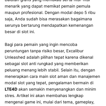
menarik yang dapat memikat pemain pemula
maupun profesional. Dengan modal depo 5 ribu
saja, Anda sudah bisa merasakan bagaimana
serunya bertarung mendapatkan kemenangan
besar di slot ini.
Bagi para pemain yang ingin mencoba
peruntungan tanpa risiko besar, Excalibur
Unleashed adalah pilihan tepat karena dikenal
sebagai slot anti rungkad yang memberikan
peluang menang lebih stabil. Selain itu, dengan
menerapkan cara main slot aman dan manajemen
modal slot yang tepat, pengalaman bermain di
LTE4D
akan semakin menyenangkan dan minim
stres. Artikel ini akan membahas lengkap
mengenai game ini, mulai dari tema, gameplay,