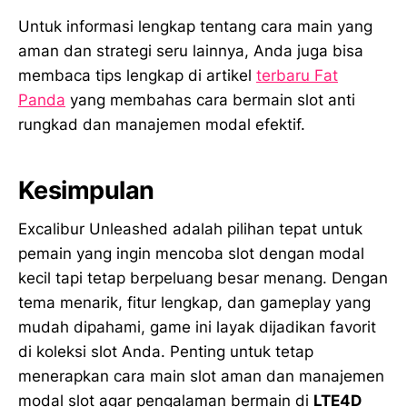
Untuk informasi lengkap tentang cara main yang
aman dan strategi seru lainnya, Anda juga bisa
membaca tips lengkap di artikel
terbaru Fat
Panda
yang membahas cara bermain slot anti
rungkad dan manajemen modal efektif.
Kesimpulan
Excalibur Unleashed adalah pilihan tepat untuk
pemain yang ingin mencoba slot dengan modal
kecil tapi tetap berpeluang besar menang. Dengan
tema menarik, fitur lengkap, dan gameplay yang
mudah dipahami, game ini layak dijadikan favorit
di koleksi slot Anda. Penting untuk tetap
menerapkan cara main slot aman dan manajemen
modal slot agar pengalaman bermain di
LTE4D