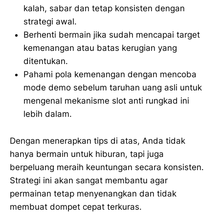
kalah, sabar dan tetap konsisten dengan
strategi awal.
Berhenti bermain jika sudah mencapai target
kemenangan atau batas kerugian yang
ditentukan.
Pahami pola kemenangan dengan mencoba
mode demo sebelum taruhan uang asli untuk
mengenal mekanisme slot anti rungkad ini
lebih dalam.
Dengan menerapkan tips di atas, Anda tidak
hanya bermain untuk hiburan, tapi juga
berpeluang meraih keuntungan secara konsisten.
Strategi ini akan sangat membantu agar
permainan tetap menyenangkan dan tidak
membuat dompet cepat terkuras.