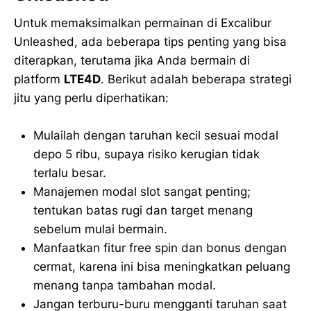
Untuk memaksimalkan permainan di Excalibur
Unleashed, ada beberapa tips penting yang bisa
diterapkan, terutama jika Anda bermain di
platform
LTE4D
. Berikut adalah beberapa strategi
jitu yang perlu diperhatikan:
Mulailah dengan taruhan kecil sesuai modal
depo 5 ribu, supaya risiko kerugian tidak
terlalu besar.
Manajemen modal slot sangat penting;
tentukan batas rugi dan target menang
sebelum mulai bermain.
Manfaatkan fitur free spin dan bonus dengan
cermat, karena ini bisa meningkatkan peluang
menang tanpa tambahan modal.
Jangan terburu-buru mengganti taruhan saat