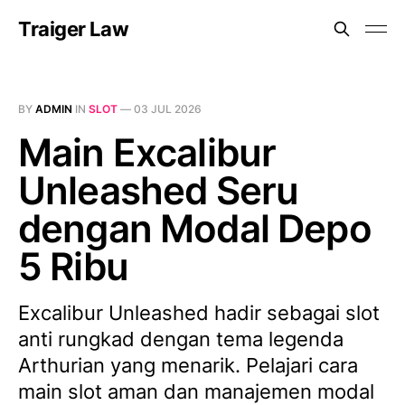
Traiger Law
BY
ADMIN
IN
SLOT
—
03 JUL 2026
Main Excalibur
Unleashed Seru
dengan Modal Depo
5 Ribu
Excalibur Unleashed hadir sebagai slot
anti rungkad dengan tema legenda
Arthurian yang menarik. Pelajari cara
main slot aman dan manajemen modal