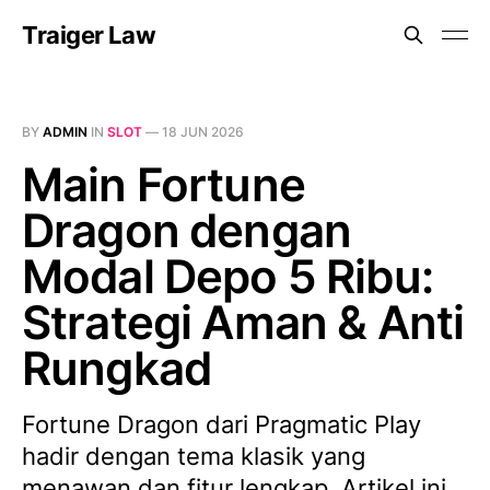
Traiger Law
BY
ADMIN
IN
SLOT
—
18 JUN 2026
Main Fortune
Dragon dengan
Modal Depo 5 Ribu:
Strategi Aman & Anti
Rungkad
Fortune Dragon dari Pragmatic Play
hadir dengan tema klasik yang
menawan dan fitur lengkap. Artikel ini