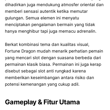
dihadirkan juga mendukung atmosfer oriental dan
memberi sensasi autentik ketika memutar
gulungan. Semua elemen ini menyatu
menciptakan pengalaman bermain yang tidak
hanya menghibur tapi juga memacu adrenalin.
Berkat kombinasi tema dan kualitas visual,
Fortune Dragon mudah menarik perhatian pemain
yang mencari slot dengan suasana berbeda dari
permainan klasik biasa. Permainan ini juga kerap
disebut sebagai slot anti rungkad karena
memberikan keseimbangan antara risiko dan
potensi kemenangan yang cukup adil.
Gameplay & Fitur Utama