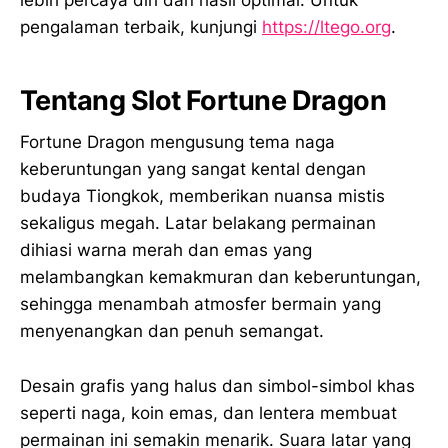
lebih percaya diri dan hasil optimal. Untuk
pengalaman terbaik, kunjungi
https://ltego.org
.
Tentang Slot Fortune Dragon
Fortune Dragon mengusung tema naga
keberuntungan yang sangat kental dengan
budaya Tiongkok, memberikan nuansa mistis
sekaligus megah. Latar belakang permainan
dihiasi warna merah dan emas yang
melambangkan kemakmuran dan keberuntungan,
sehingga menambah atmosfer bermain yang
menyenangkan dan penuh semangat.
Desain grafis yang halus dan simbol-simbol khas
seperti naga, koin emas, dan lentera membuat
permainan ini semakin menarik. Suara latar yang