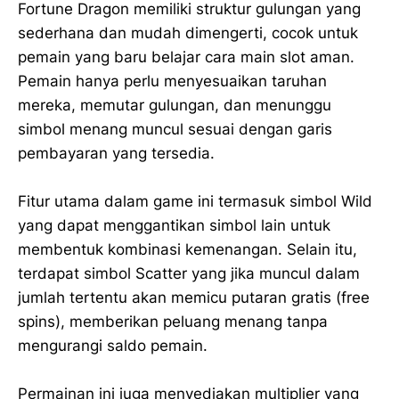
Fortune Dragon memiliki struktur gulungan yang
sederhana dan mudah dimengerti, cocok untuk
pemain yang baru belajar cara main slot aman.
Pemain hanya perlu menyesuaikan taruhan
mereka, memutar gulungan, dan menunggu
simbol menang muncul sesuai dengan garis
pembayaran yang tersedia.
Fitur utama dalam game ini termasuk simbol Wild
yang dapat menggantikan simbol lain untuk
membentuk kombinasi kemenangan. Selain itu,
terdapat simbol Scatter yang jika muncul dalam
jumlah tertentu akan memicu putaran gratis (free
spins), memberikan peluang menang tanpa
mengurangi saldo pemain.
Permainan ini juga menyediakan multiplier yang