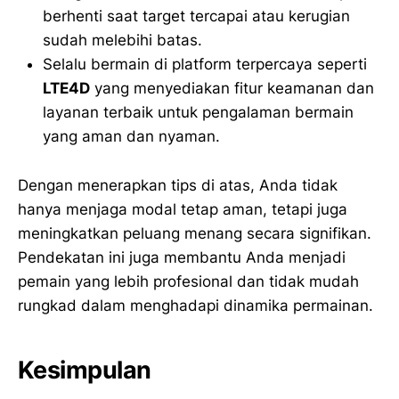
berhenti saat target tercapai atau kerugian
sudah melebihi batas.
Selalu bermain di platform terpercaya seperti
LTE4D
yang menyediakan fitur keamanan dan
layanan terbaik untuk pengalaman bermain
yang aman dan nyaman.
Dengan menerapkan tips di atas, Anda tidak
hanya menjaga modal tetap aman, tetapi juga
meningkatkan peluang menang secara signifikan.
Pendekatan ini juga membantu Anda menjadi
pemain yang lebih profesional dan tidak mudah
rungkad dalam menghadapi dinamika permainan.
Kesimpulan