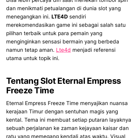
bisa lebih percaya diri saat menekan tombol spin
dan menikmati petualangan di dunia slot yang
menegangkan ini.
LTE4D
sendiri
merekomendasikan game ini sebagai salah satu
pilihan terbaik untuk para pemain yang
menginginkan sensasi bermain yang berbeda
namun tetap aman.
Lte4d
menjadi referensi
utama untuk topik ini.
Tentang Slot Eternal Empress
Freeze Time
Eternal Empress Freeze Time menyajikan nuansa
kerajaan Timur dengan sentuhan magis yang
kental. Tema ini membuat setiap putaran layaknya
sebuah perjalanan ke zaman kejayaan kaisar dan
ratu yang memegang kendali atas waktu. Visual