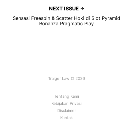
NEXT ISSUE
Sensasi Freespin & Scatter Hoki di Slot Pyramid
Bonanza Pragmatic Play
Traiger Law © 2026
Tentang Kami
Kebijakan Privasi
Disclaimer
Kontak