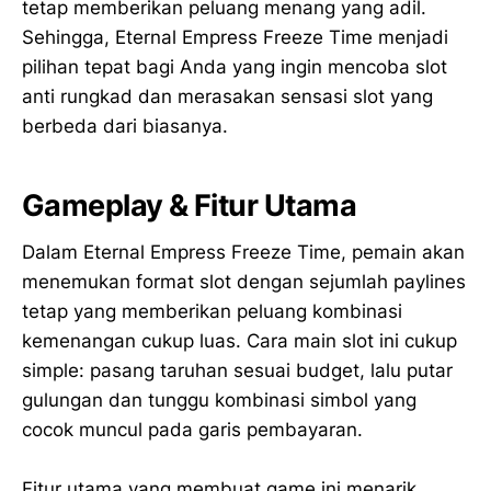
tetap memberikan peluang menang yang adil.
Sehingga, Eternal Empress Freeze Time menjadi
pilihan tepat bagi Anda yang ingin mencoba slot
anti rungkad dan merasakan sensasi slot yang
berbeda dari biasanya.
Gameplay & Fitur Utama
Dalam Eternal Empress Freeze Time, pemain akan
menemukan format slot dengan sejumlah paylines
tetap yang memberikan peluang kombinasi
kemenangan cukup luas. Cara main slot ini cukup
simple: pasang taruhan sesuai budget, lalu putar
gulungan dan tunggu kombinasi simbol yang
cocok muncul pada garis pembayaran.
Fitur utama yang membuat game ini menarik