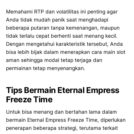
Memahami RTP dan volatilitas ini penting agar
Anda tidak mudah panik saat menghadapi
beberapa putaran tanpa kemenangan, maupun
tidak terlalu cepat berhenti saat menang kecil.
Dengan mengetahui karakteristik tersebut, Anda
bisa lebih bijak dalam menerapkan cara main slot
aman sehingga modal tetap terjaga dan
permainan tetap menyenangkan.
Tips Bermain Eternal Empress
Freeze Time
Untuk bisa menang dan bertahan lama dalam
bermain Eternal Empress Freeze Time, diperlukan
penerapan beberapa strategi, terutama terkait