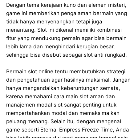
Dengan tema kerajaan kuno dan elemen misteri,
game ini memberikan pengalaman bermain yang
tidak hanya menyenangkan tetapi juga
menantang. Slot ini dikenal memiliki kombinasi
fitur yang mendukung pemain agar bisa bermain
lebih lama dan menghindari kerugian besar,
sehingga bisa disebut sebagai slot anti rungkad.
Bermain slot online tentu membutuhkan strategi
dan pengetahuan agar hasilnya maksimal. Jangan
hanya mengandalkan keberuntungan semata,
karena memahami cara main slot aman dan
manajemen modal slot sangat penting untuk
mempertahankan modal dan memaksimalkan
peluang menang. Selain itu, dengan mengenal
game seperti Eternal Empress Freeze Time, Anda