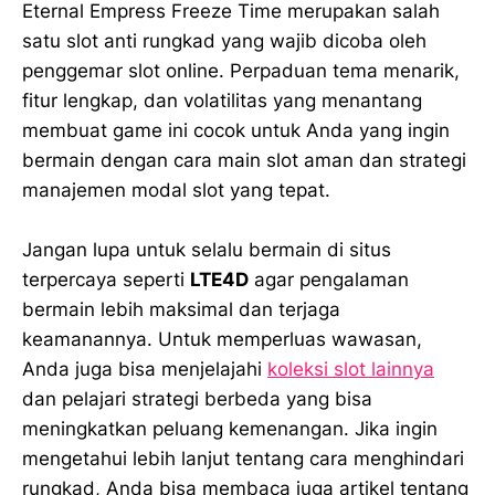
Eternal Empress Freeze Time merupakan salah
satu slot anti rungkad yang wajib dicoba oleh
penggemar slot online. Perpaduan tema menarik,
fitur lengkap, dan volatilitas yang menantang
membuat game ini cocok untuk Anda yang ingin
bermain dengan cara main slot aman dan strategi
manajemen modal slot yang tepat.
Jangan lupa untuk selalu bermain di situs
terpercaya seperti
LTE4D
agar pengalaman
bermain lebih maksimal dan terjaga
keamanannya. Untuk memperluas wawasan,
Anda juga bisa menjelajahi
koleksi slot lainnya
dan pelajari strategi berbeda yang bisa
meningkatkan peluang kemenangan. Jika ingin
mengetahui lebih lanjut tentang cara menghindari
rungkad, Anda bisa membaca juga artikel tentang