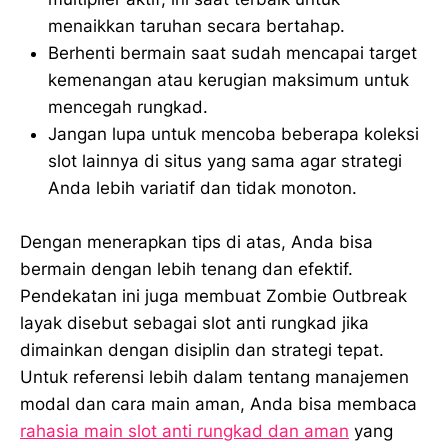
menaikkan taruhan secara bertahap.
Berhenti bermain saat sudah mencapai target
kemenangan atau kerugian maksimum untuk
mencegah rungkad.
Jangan lupa untuk mencoba beberapa koleksi
slot lainnya di situs yang sama agar strategi
Anda lebih variatif dan tidak monoton.
Dengan menerapkan tips di atas, Anda bisa
bermain dengan lebih tenang dan efektif.
Pendekatan ini juga membuat Zombie Outbreak
layak disebut sebagai slot anti rungkad jika
dimainkan dengan disiplin dan strategi tepat.
Untuk referensi lebih dalam tentang manajemen
modal dan cara main aman, Anda bisa membaca
rahasia main slot anti rungkad dan aman
yang