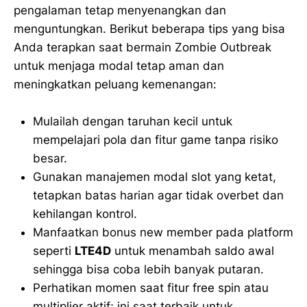
pengalaman tetap menyenangkan dan
menguntungkan. Berikut beberapa tips yang bisa
Anda terapkan saat bermain Zombie Outbreak
untuk menjaga modal tetap aman dan
meningkatkan peluang kemenangan:
Mulailah dengan taruhan kecil untuk
mempelajari pola dan fitur game tanpa risiko
besar.
Gunakan manajemen modal slot yang ketat,
tetapkan batas harian agar tidak overbet dan
kehilangan kontrol.
Manfaatkan bonus new member pada platform
seperti
LTE4D
untuk menambah saldo awal
sehingga bisa coba lebih banyak putaran.
Perhatikan momen saat fitur free spin atau
multiplier aktif; ini saat terbaik untuk