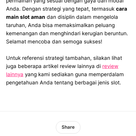
permainan yang sesuai dengan gaya dan modal
Anda. Dengan strategi yang tepat, termasuk
cara
main slot aman
dan disiplin dalam mengelola
taruhan, Anda bisa memaksimalkan peluang
kemenangan dan menghindari kerugian beruntun.
Selamat mencoba dan semoga sukses!
Untuk referensi strategi tambahan, silakan lihat
juga beberapa artikel review lainnya di
review
lainnya
yang kami sediakan guna memperdalam
pengetahuan Anda tentang berbagai jenis slot.
Share