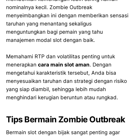
nominalnya kecil. Zombie Outbreak
menyeimbangkan ini dengan memberikan sensasi
taruhan yang menantang sekaligus
menguntungkan bagi pemain yang tahu
manajemen modal slot dengan baik.
Memahami RTP dan volatilitas penting untuk
menerapkan
cara main slot aman
. Dengan
mengetahui karakteristik tersebut, Anda bisa
menyesuaikan taruhan dan strategi dengan risiko
yang siap diambil, sehingga lebih mudah
menghindari kerugian beruntun atau rungkad.
Tips Bermain Zombie Outbreak
Bermain slot dengan bijak sangat penting agar