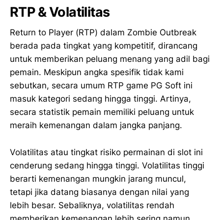
RTP & Volatilitas
Return to Player (RTP) dalam Zombie Outbreak
berada pada tingkat yang kompetitif, dirancang
untuk memberikan peluang menang yang adil bagi
pemain. Meskipun angka spesifik tidak kami
sebutkan, secara umum RTP game PG Soft ini
masuk kategori sedang hingga tinggi. Artinya,
secara statistik pemain memiliki peluang untuk
meraih kemenangan dalam jangka panjang.
Volatilitas atau tingkat risiko permainan di slot ini
cenderung sedang hingga tinggi. Volatilitas tinggi
berarti kemenangan mungkin jarang muncul,
tetapi jika datang biasanya dengan nilai yang
lebih besar. Sebaliknya, volatilitas rendah
memberikan kemenangan lebih sering namun