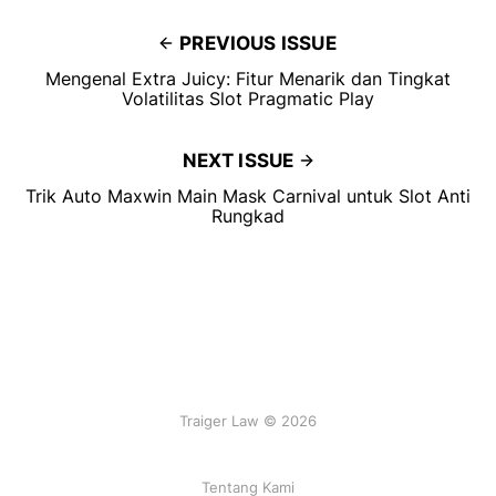
PREVIOUS ISSUE
Mengenal Extra Juicy: Fitur Menarik dan Tingkat
Volatilitas Slot Pragmatic Play
NEXT ISSUE
Trik Auto Maxwin Main Mask Carnival untuk Slot Anti
Rungkad
Traiger Law © 2026
Tentang Kami