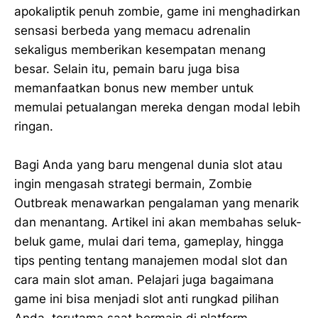
apokaliptik penuh zombie, game ini menghadirkan
sensasi berbeda yang memacu adrenalin
sekaligus memberikan kesempatan menang
besar. Selain itu, pemain baru juga bisa
memanfaatkan bonus new member untuk
memulai petualangan mereka dengan modal lebih
ringan.
Bagi Anda yang baru mengenal dunia slot atau
ingin mengasah strategi bermain, Zombie
Outbreak menawarkan pengalaman yang menarik
dan menantang. Artikel ini akan membahas seluk-
beluk game, mulai dari tema, gameplay, hingga
tips penting tentang manajemen modal slot dan
cara main slot aman. Pelajari juga bagaimana
game ini bisa menjadi slot anti rungkad pilihan