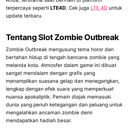
Anda, terutama saat bermain di platform
terpercaya seperti
LTE4D
. Cek juga
LTE 4D
untuk
update terbaru.
Tentang Slot Zombie Outbreak
Zombie Outbreak mengusung tema horor dan
bertahan hidup di tengah bencana zombie yang
melanda kota. Atmosfer dalam game ini dibuat
sangat mendalam dengan grafis yang
menampilkan suasana gelap dan menegangkan,
lengkap dengan efek suara yang memperkuat
nuansa apokaliptik. Pemain diajak memasuki
dunia yang penuh ketegangan dan peluang untuk
mengalahkan ancaman zombie demi
mendapatkan hadiah besar.