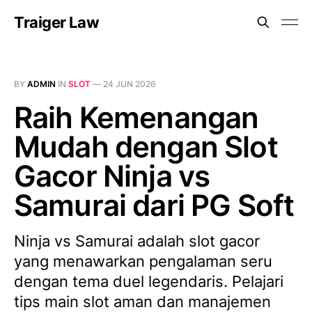
Traiger Law
BY
ADMIN
IN
SLOT
—
24 JUN 2026
Raih Kemenangan
Mudah dengan Slot
Gacor Ninja vs
Samurai dari PG Soft
Ninja vs Samurai adalah slot gacor
yang menawarkan pengalaman seru
dengan tema duel legendaris. Pelajari
tips main slot aman dan manajemen