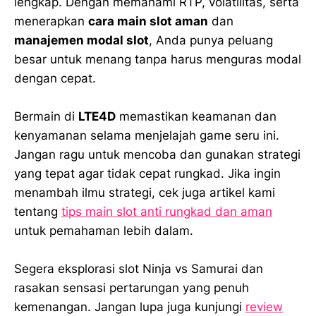
lengkap. Dengan memahami RTP, volatilitas, serta
menerapkan
cara main slot aman
dan
manajemen modal slot
, Anda punya peluang
besar untuk menang tanpa harus menguras modal
dengan cepat.
Bermain di
LTE4D
memastikan keamanan dan
kenyamanan selama menjelajah game seru ini.
Jangan ragu untuk mencoba dan gunakan strategi
yang tepat agar tidak cepat rungkad. Jika ingin
menambah ilmu strategi, cek juga artikel kami
tentang
tips main slot anti rungkad dan aman
untuk pemahaman lebih dalam.
Segera eksplorasi slot Ninja vs Samurai dan
rasakan sensasi pertarungan yang penuh
kemenangan. Jangan lupa juga kunjungi
review