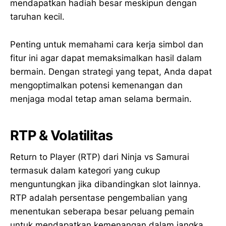
mendapatkan hadiah besar meskipun dengan
taruhan kecil.
Penting untuk memahami cara kerja simbol dan
fitur ini agar dapat memaksimalkan hasil dalam
bermain. Dengan strategi yang tepat, Anda dapat
mengoptimalkan potensi kemenangan dan
menjaga modal tetap aman selama bermain.
RTP & Volatilitas
Return to Player (RTP) dari Ninja vs Samurai
termasuk dalam kategori yang cukup
menguntungkan jika dibandingkan slot lainnya.
RTP adalah persentase pengembalian yang
menentukan seberapa besar peluang pemain
untuk mendapatkan kemenangan dalam jangka