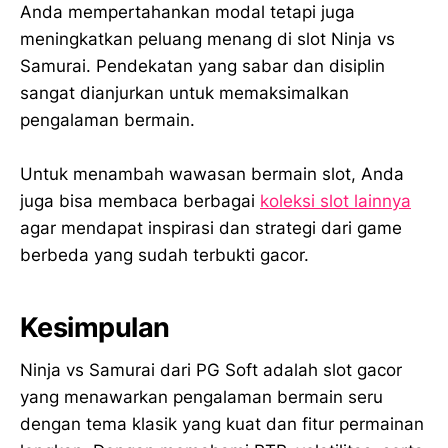
Anda mempertahankan modal tetapi juga
meningkatkan peluang menang di slot Ninja vs
Samurai. Pendekatan yang sabar dan disiplin
sangat dianjurkan untuk memaksimalkan
pengalaman bermain.
Untuk menambah wawasan bermain slot, Anda
juga bisa membaca berbagai
koleksi slot lainnya
agar mendapat inspirasi dan strategi dari game
berbeda yang sudah terbukti gacor.
Kesimpulan
Ninja vs Samurai dari PG Soft adalah slot gacor
yang menawarkan pengalaman bermain seru
dengan tema klasik yang kuat dan fitur permainan