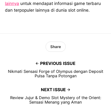
lainnya
untuk mendapat informasi game terbaru
dan terpopuler lainnya di dunia slot online.
Share
PREVIOUS ISSUE
Nikmati Sensasi Forge of Olympus dengan Deposit
Pulsa Tanpa Potongan
NEXT ISSUE
Review Jujur & Demo Slot Mystery of the Orient:
Sensasi Menang yang Aman