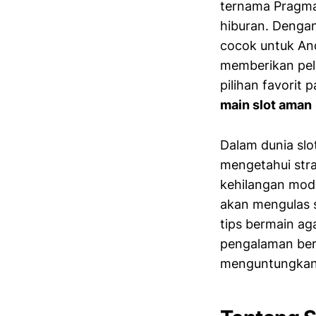
ternama Pragma
hiburan. Dengan
cocok untuk And
memberikan pelu
pilihan favori
main slot aman
Dalam dunia slo
mengetahui stra
kehilangan modal
akan mengulas s
tips bermain ag
pengalaman be
menguntungkan