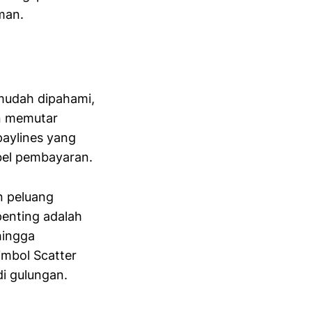
man.
mudah dipahami,
n memutar
aylines yang
bel pembayaran.
n peluang
enting adalah
hingga
imbol Scatter
di gulungan.