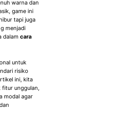
enuh warna dan
sik, game ini
ibur tapi juga
ng menjadi
ka dalam
cara
onal untuk
dari risiko
kel ini, kita
fitur unggulan,
a modal agar
dan