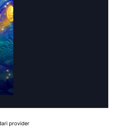
ari provider