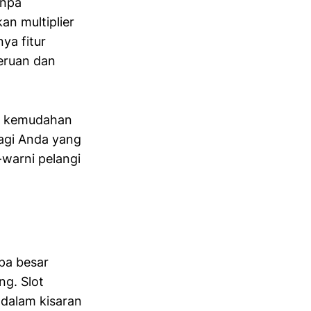
anpa
n multiplier
ya fitur
seruan dan
n kemudahan
bagi Anda yang
warni pelangi
apa besar
g. Slot
 dalam kisaran