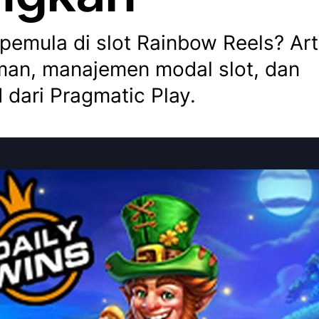
pemula di slot Rainbow Reels? Arti
man, manajemen modal slot, dan
 dari Pragmatic Play.