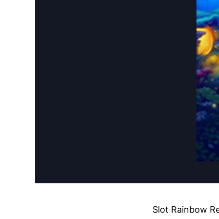
Slot Rainbow Re