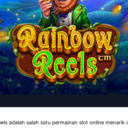
els adalah salah satu permainan slot online menarik d