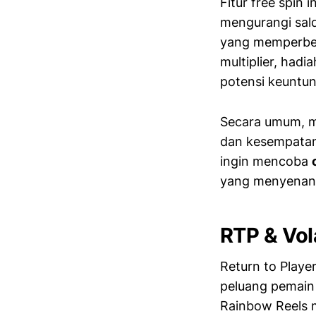
Fitur free spin
mengurangi sal
yang memperbes
multiplier, had
potensi keuntu
Secara umum, 
dan kesempatan 
ingin mencoba
yang menyenan
RTP & Vola
Return to Playe
peluang pemain
Rainbow Reels m