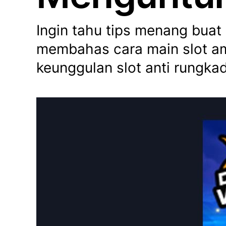
Ingin tahu tips menang buat 
membahas cara main slot a
keunggulan slot anti rungkad