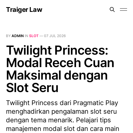
Traiger Law
BY
ADMIN
IN
SLOT
—
07 JUL 2026
Twilight Princess:
Modal Receh Cuan
Maksimal dengan
Slot Seru
Twilight Princess dari Pragmatic Play
menghadirkan pengalaman slot seru
dengan tema menarik. Pelajari tips
manajemen modal slot dan cara main