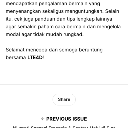
mendapatkan pengalaman bermain yang
menyenangkan sekaligus menguntungkan. Selain
itu, cek juga panduan dan tips lengkap lainnya
agar semakin paham cara bermain dan mengelola
modal agar tidak mudah rungkad.
Selamat mencoba dan semoga beruntung
bersama
LTE4D
!
Share
PREVIOUS ISSUE
Nikmati Sensasi Freespin & Scatter Hoki di Slot