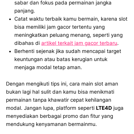
sabar dan fokus pada permainan jangka
panjang.
Catat waktu terbaik kamu bermain, karena slot
bisa memiliki jam gacor tertentu yang
meningkatkan peluang menang, seperti yang
dibahas di
artikel terkait jam gacor terbaru
.
Berhenti sejenak jika sudah mencapai target
keuntungan atau batas kerugian untuk
menjaga modal tetap aman.
Dengan mengikuti tips ini, cara main slot aman
bukan lagi hal sulit dan kamu bisa menikmati
permainan tanpa khawatir cepat kehilangan
modal. Jangan lupa, platform seperti
LTE4D
juga
menyediakan berbagai promo dan fitur yang
mendukung kenyamanan bermainmu.