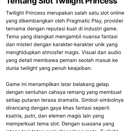
Tentang Slot Twilight Princess
Twilight Princess merupakan salah satu slot online
yang dikembangkan oleh Pragmatic Play, provider
ternama dengan reputasi kuat di industri game.
Tema yang diangkat mengambil nuansa fantasi
dan misteri dengan karakter-karakter unik yang
menghidupkan atmosfer magis. Visual dan audio
yang detail membawa pemain seolah masuk ke
dunia twilight yang penuh keajaiban.
Game ini menampilkan latar belakang gelap
dengan sentuhan cahaya remang yang membuat
setiap putaran terasa dramatis. Simbol-simbolnya
dirancang dengan gaya khas fantasi seperti
ksatria, putri, dan elemen magis lain yang
memperkuat tema slot. Dengan suasana yang