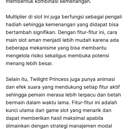
membentuk kombinasi kemenangan.
Multiplier di slot ini juga berfungsi sebagai pengali
hadiah sehingga kemenangan yang didapat bisa
bertambah signifikan. Dengan fitur-fitur ini, cara
main slot aman menjadi lebih mudah karena ada
beberapa mekanisme yang bisa membantu
mengelola risiko sekaligus membuka potensi
menang lebih besar.
Selain itu, Twilight Princess juga punya animasi
dan efek suara yang mendukung setiap fitur aktif
sehingga pemain merasa lebih terpacu dan betah
bermain dalam waktu lama. Fitur-fitur ini adalah
kunci utama dari game slot yang menarik dan
dapat memberikan hasil maksimal apabila
dimainkan dengan strategi manajemen modal